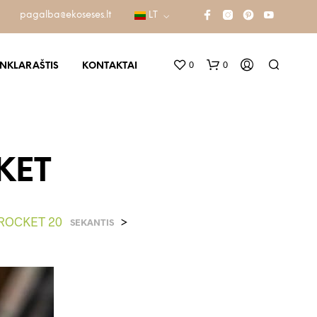
pagalba@ekoseses.lt
LT
0
0
INKLARAŠTIS
KONTAKTAI
CKET
s ROCKET 20
>
SEKANTIS
K
R
E
P
Š
E
L