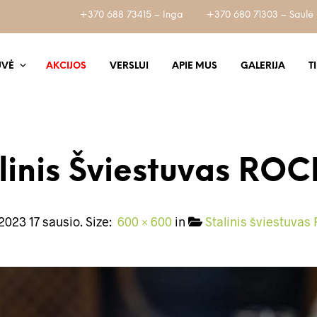
+370 688 73415 – Inga
+370 680 71303 – Saulė
UVĖ
AKCIJOS
VERSLUI
APIE MUS
GALERIJA
T
linis Šviestuvas RO
2023 17 sausio
. Size:
600 × 600
in
Stalinis šviestuva