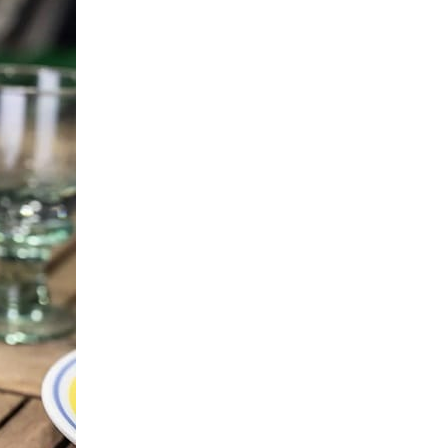
Y
J
E
N
Ė
R
A
P
R
O
D
U
K
T
Ų
.