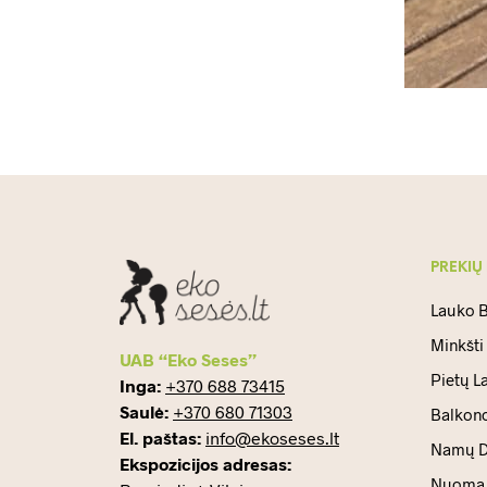
PREKIŲ
Lauko B
Minkšti
UAB “Eko Seses”
Pietų L
Inga:
+370 688 73415
Saulė:
+370 680 71303
Balkono
El. paštas:
info@ekoseses.lt
Namų D
Ekspozicijos adresas:
Nuoma