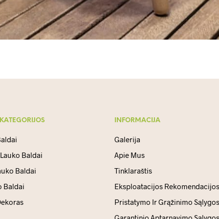
 KATEGORIJOS
INFORMACIJA
aldai
Galerija
 Lauko Baldai
Apie Mus
auko Baldai
Tinklaraštis
 Baldai
Eksploatacijos Rekomendacijo
ekoras
Pristatymo Ir Grąžinimo Sąlygo
Garantinio Aptarnavimo Sąlygo