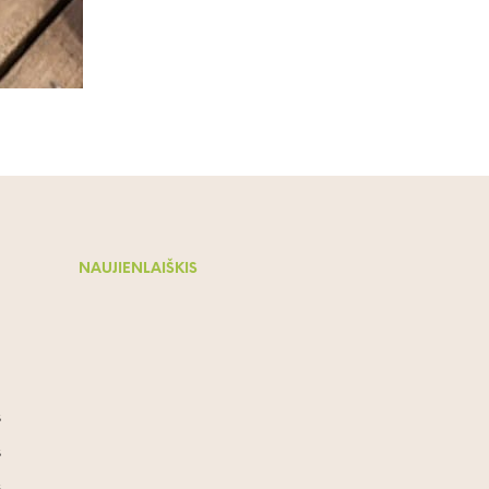
NAUJIENLAIŠKIS
s
s
s