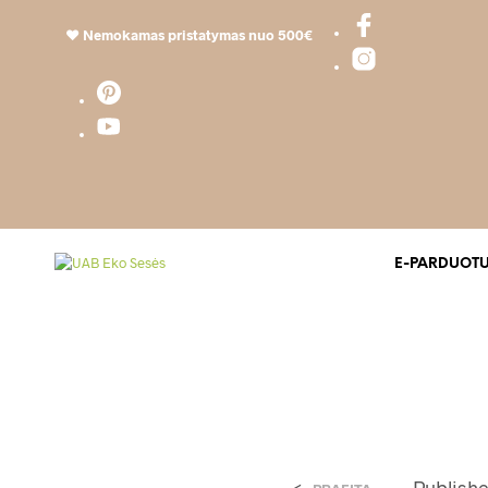
❤️
Nemokamas pristatymas nuo 500€
E-PARDUOT
<
Publish