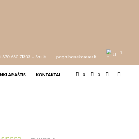
LT
+370 680 71303 – Saulė
pagalba@ekoseses.lt
0
0
INKLARAŠTIS
KONTAKTAI
as SIROCO
>