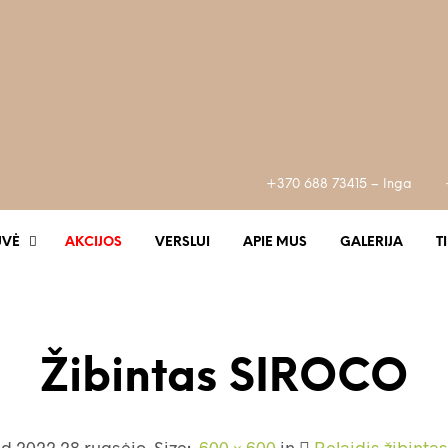
+370 688 73415 – Inga
UVĖ
AKCIJOS
VERSLUI
APIE MUS
GALERIJA
T
Žibintas SIROCO
ed
2022 28 rugsėjo
. Size:
600 × 600
in
Belaidis žibint