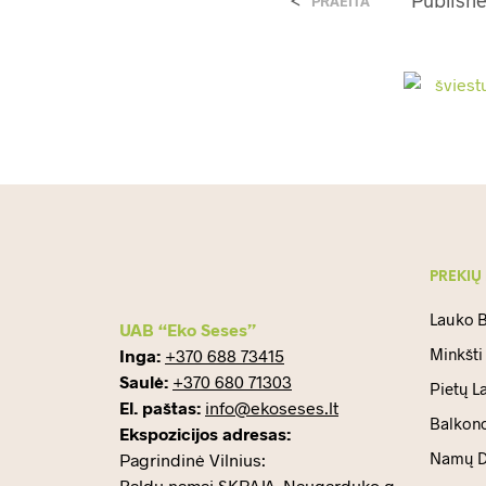
PRAEITA
PREKIŲ
Lauko B
UAB “Eko Seses”
Minkšti
Inga:
+370 688 73415
Saulė:
+370 680 71303
Pietų L
El. paštas:
info@ekoseses.lt
Balkono
Ekspozicijos adresas:
Namų D
Pagrindinė Vilnius:
Baldų namai SKRAJA, Naugarduko g.