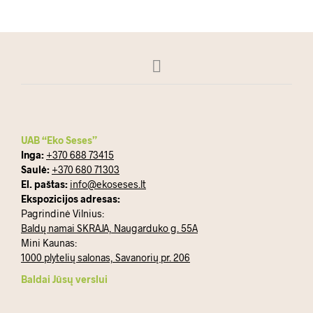
UAB “Eko Seses”
Inga:
+370 688 73415
Saulė:
+370 680 71303
El. paštas:
info@ekoseses.lt
Ekspozicijos adresas:
Pagrindinė Vilnius:
Baldų namai SKRAJA, Naugarduko g. 55A
Mini Kaunas:
1000 plytelių salonas, Savanorių pr. 206
Baldai Jūsų verslui