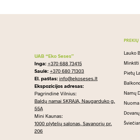
PREKIŲ
Lauko B
UAB “Eko Seses”
Minkšti
Inga:
+370 688 73415
Saulė:
+370 680 71303
Pietų L
El. paštas:
info@ekoseses.lt
Balkono
Ekspozicijos adresas:
Namų D
Pagrindinė Vilnius:
Baldų namai SKRAJA, Naugarduko g.
Nuoma
55A
Dovanų 
Mini Kaunas:
Šviečia
1000 plytelių salonas, Savanorių pr.
206