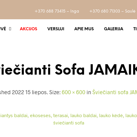
+370 688 73415 – Inga
+370 680 71303 – Saulė
UVĖ
AKCIJOS
VERSLUI
APIE MUS
GALERIJA
T
iečianti Sofa JAMA
ished
2022 15 liepos
. Size:
600 × 600
in
Šviečianti sofa J