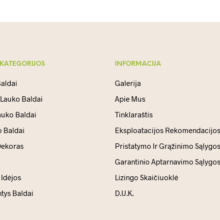
 KATEGORIJOS
INFORMACIJA
aldai
Galerija
 Lauko Baldai
Apie Mus
auko Baldai
Tinklaraštis
 Baldai
Eksploatacijos Rekomendacijo
ekoras
Pristatymo Ir Grąžinimo Sąlygo
Garantinio Aptarnavimo Sąlygo
Idėjos
Lizingo Skaičiuoklė
ntys Baldai
D.U.K.