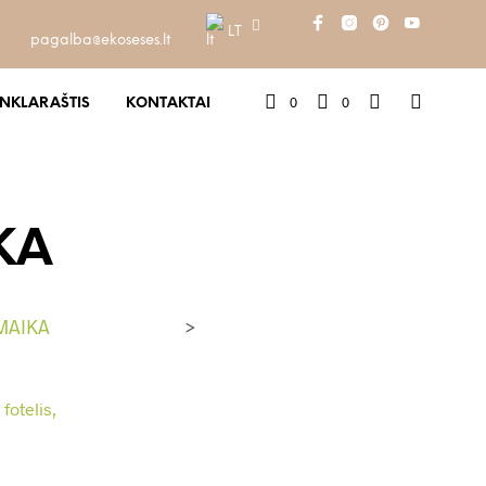
LT
pagalba@ekoseses.lt
0
0
INKLARAŠTIS
KONTAKTAI
IKA
AMAIKA
>