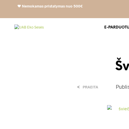
❤️
Nemokamas pristatymas nuo 500€
E-PARDUOT
Šv
<
Publ
PRAEITA