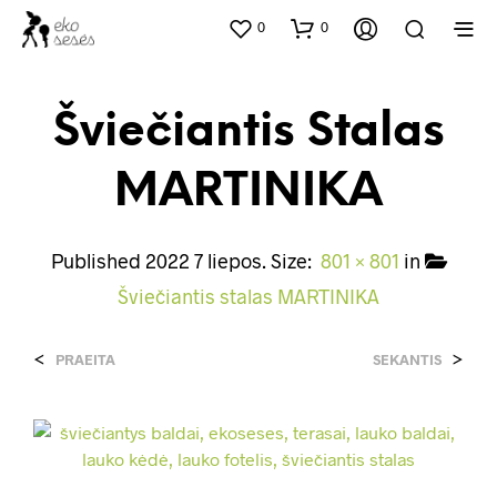
0
0
Šviečiantis Stalas
MARTINIKA
Published
2022 7 liepos
. Size:
801 × 801
in
Šviečiantis stalas MARTINIKA
<
>
PRAEITA
SEKANTIS