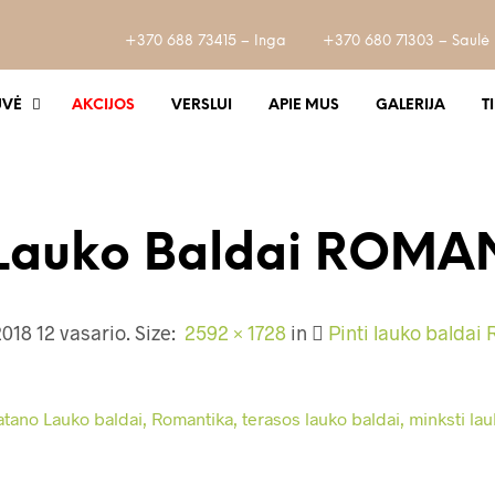
+370 688 73415 – Inga
+370 680 71303 – Saulė
UVĖ
AKCIJOS
VERSLUI
APIE MUS
GALERIJA
T
i Lauko Baldai ROMA
2018 12 vasario
. Size:
2592 × 1728
in
Pinti lauko balda