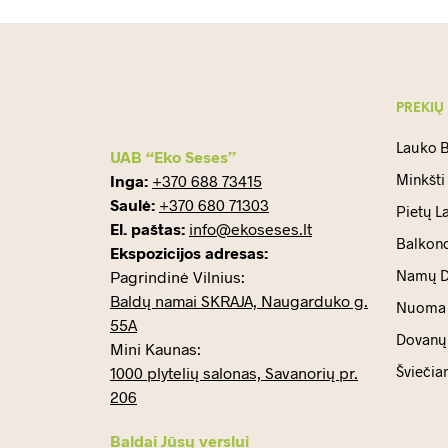
PREKIŲ
Lauko B
UAB “Eko Seses”
Minkšti
Inga:
+370 688 73415
Saulė:
+370 680 71303
Pietų L
El. paštas:
info@ekoseses.lt
Balkono
Ekspozicijos adresas:
Namų D
Pagrindinė Vilnius:
Baldų namai SKRAJA, Naugarduko g.
Nuoma
55A
Dovanų 
Mini Kaunas:
Šviečia
1000 plytelių salonas, Savanorių pr.
206
Baldai Jūsų verslui