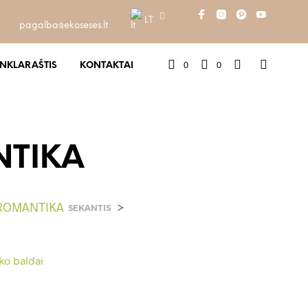
LT
pagalba@ekoseses.lt
0
0
INKLARAŠTIS
KONTAKTAI
NTIKA
i ROMANTIKA
>
SEKANTIS