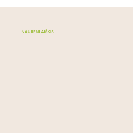
NAUJIENLAIŠKIS
s
s
s