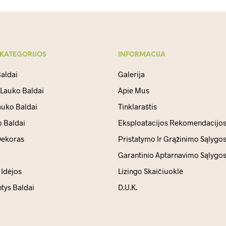
 KATEGORIJOS
INFORMACIJA
aldai
Galerija
 Lauko Baldai
Apie Mus
auko Baldai
Tinklaraštis
 Baldai
Eksploatacijos Rekomendacijo
ekoras
Pristatymo Ir Grąžinimo Sąlygo
Garantinio Aptarnavimo Sąlygo
Idėjos
Lizingo Skaičiuoklė
ntys Baldai
D.U.K.