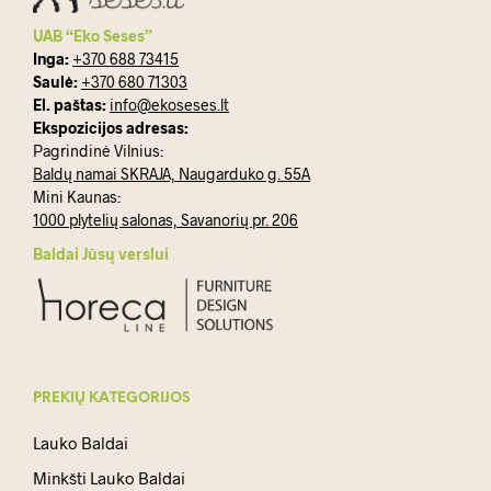
UAB “Eko Seses”
Inga:
+370 688 73415
Saulė:
+370 680 71303
El. paštas:
info@ekoseses.lt
Ekspozicijos adresas:
Pagrindinė Vilnius:
Baldų namai SKRAJA, Naugarduko g. 55A
Mini Kaunas:
1000 plytelių salonas, Savanorių pr. 206
Baldai Jūsų verslui
PREKIŲ KATEGORIJOS
Lauko Baldai
Minkšti Lauko Baldai