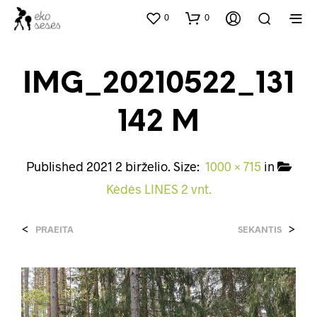
0
0
IMG_20210522_131
142 M
Published
2021 2 birželio
. Size:
1000 × 715
in
Kėdės LINES 2 vnt.
<
>
PRAEITA
SEKANTIS