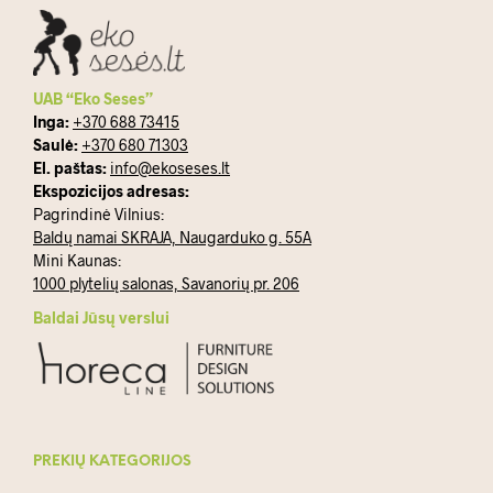
UAB “Eko Seses”
Inga:
+370 688 73415
Saulė:
+370 680 71303
El. paštas:
info@ekoseses.lt
Ekspozicijos adresas:
Pagrindinė Vilnius:
Baldų namai SKRAJA, Naugarduko g. 55A
Mini Kaunas:
1000 plytelių salonas, Savanorių pr. 206
Baldai Jūsų verslui
PREKIŲ KATEGORIJOS