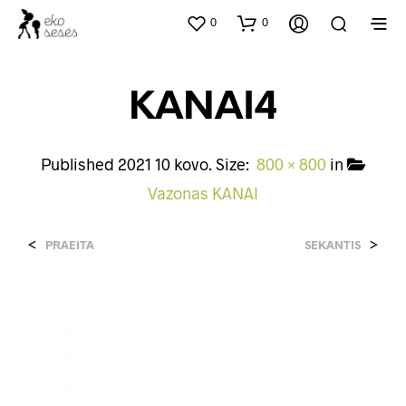
0
0
KANAI4
Published
2021 10 kovo
. Size:
800 × 800
in
Vazonas KANAI
<
>
PRAEITA
SEKANTIS