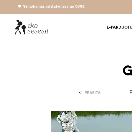
❤️
Nemokamas pristatymas nuo 500€
E-PARDUOT
G
<
PRAEITA