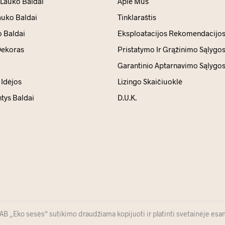
 Lauko Baldai
Apie Mus
auko Baldai
Tinklaraštis
 Baldai
Eksploatacijos Rekomendacijo
ekoras
Pristatymo Ir Grąžinimo Sąlygo
Garantinio Aptarnavimo Sąlygo
Idėjos
Lizingo Skaičiuoklė
ntys Baldai
D.U.K.
 „Eko sesės“ sutikimo draudžiama kopijuoti ir platinti svetainėje esan