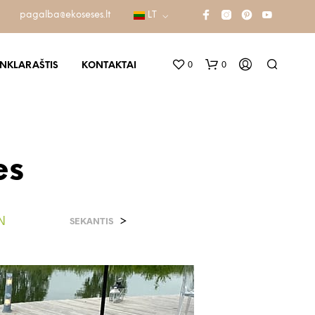
pagalba@ekoseses.lt
LT
0
0
INKLARAŠTIS
KONTAKTAI
es
N
>
SEKANTIS