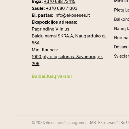
Minkšti
Inga:
+370 688 73415
Saulė:
+370 680 71303
Pietų L
El. paštas:
info@ekoseses.lt
Balkono
Ekspozicijos adresas:
Namų D
Pagrindinė Vilnius:
Baldų namai SKRAJA, Naugarduko g.
Nuoma
55A
Dovanų 
Mini Kaunas:
Šviečia
1000 plytelių salonas, Savanorių pr.
206
Baldai Jūsų verslui
© 2023 Visos teisės saugomos UAB "Eko sesės" | Be UAB