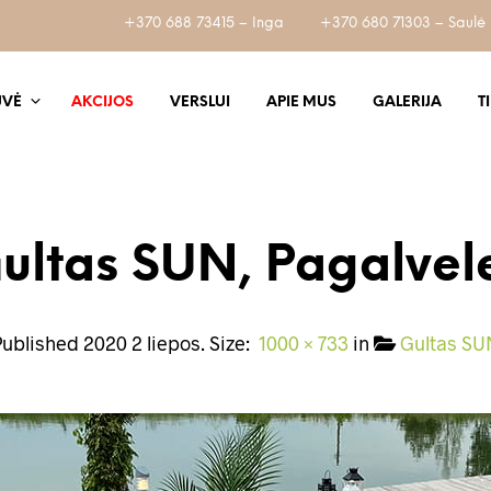
+370 688 73415 – Inga
+370 680 71303 – Saulė
UVĖ
AKCIJOS
VERSLUI
APIE MUS
GALERIJA
T
ultas SUN, Pagalvel
Published
2020 2 liepos
. Size:
1000 × 733
in
Gultas SU