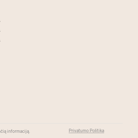
s
s
s
Privatumo Politika
čią informaciją.