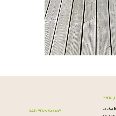
PREKIŲ
Lauko B
UAB “Eko Seses”