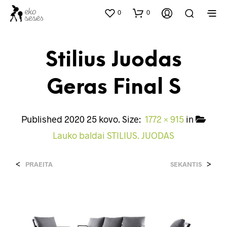
0
0
Stilius Juodas
Geras Final S
Published
2020 25 kovo
. Size:
1772 × 915
in
Lauko baldai STILIUS. JUODAS
<
>
PRAEITA
SEKANTIS