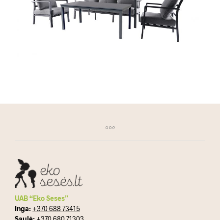
UAB “Eko Seses”
Inga:
+370 688 73415
Saulė:
+370 680 71303