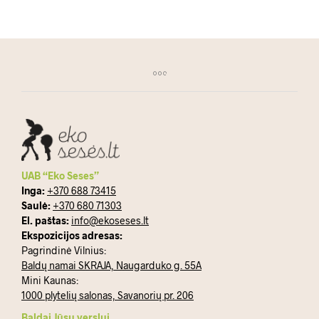
UAB “Eko Seses”
Inga:
+370 688 73415
Saulė:
+370 680 71303
El. paštas:
info@ekoseses.lt
Ekspozicijos adresas:
Pagrindinė Vilnius:
Baldų namai SKRAJA, Naugarduko g. 55A
Mini Kaunas:
1000 plytelių salonas, Savanorių pr. 206
Baldai Jūsų verslui