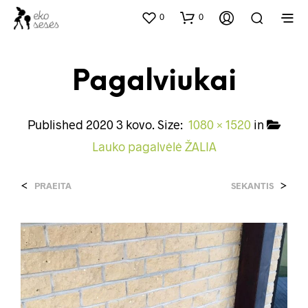
0
0
Pagalviukai
Published
2020 3 kovo
. Size:
1080 × 1520
in
Lauko pagalvėlė ŽALIA
<
>
PRAEITA
SEKANTIS