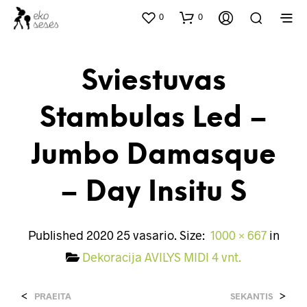
0
0
Sviestuvas
Stambulas Led –
Jumbo Damasque
– Day Insitu S
Published
2020 25 vasario
. Size:
1000 × 667
in
Dekoracija AVILYS MIDI 4 vnt.
<
>
PRAEITA
SEKANTIS