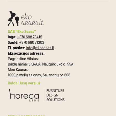
UAB “Eko Seses”
Inga:
+370 688 73415
Saulė:
+370 680 71303
El. paštas:
info@ekoseses.lt
Ekspozicijos adresas:
Pagrindinė Vilnius:
Baldų namai SKRAJA, Naugarduko g. 55A
Mini Kaunas:
1000 plytelių salonas, Savanorių pr. 206
Baldai Jūsų verslui