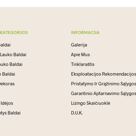
 KATEGORIJOS
INFORMACIJA
aldai
Galerija
 Lauko Baldai
Apie Mus
auko Baldai
Tinklaraštis
 Baldai
Eksploatacijos Rekomendacijo
ekoras
Pristatymo Ir Grąžinimo Sąlygo
Garantinio Aptarnavimo Sąlygo
Idėjos
Lizingo Skaičiuoklė
ntys Baldai
D.U.K.