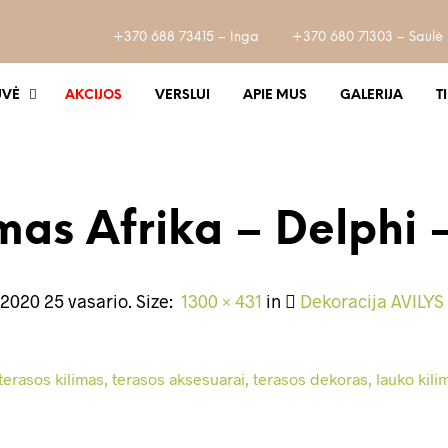
+370 688 73415 – Inga
+370 680 71303 – Saulė
UVĖ
AKCIJOS
VERSLUI
APIE MUS
GALERIJA
T
mas Afrika – Delphi 
d
2020 25 vasario
. Size:
1300 × 431
in
Dekoracija AVILYS 