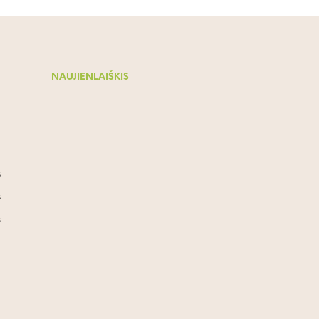
NAUJIENLAIŠKIS
s
s
s