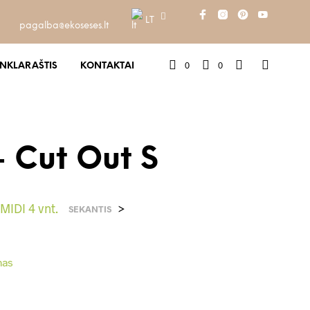
LT
pagalba@ekoseses.lt
0
0
INKLARAŠTIS
KONTAKTAI
– Cut Out S
MIDI 4 vnt.
>
SEKANTIS