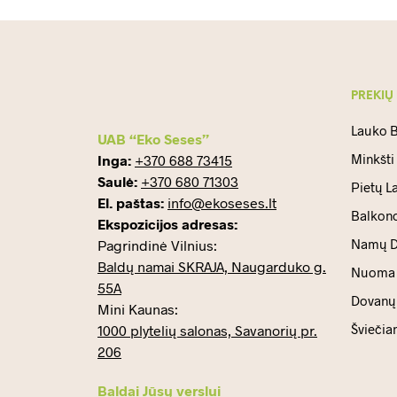
PREKIŲ
Lauko B
UAB “Eko Seses”
Minkšti
Inga:
+370 688 73415
Saulė:
+370 680 71303
Pietų L
El. paštas:
info@ekoseses.lt
Balkono
Ekspozicijos adresas:
Namų D
Pagrindinė Vilnius:
Baldų namai SKRAJA, Naugarduko g.
Nuoma
55A
Dovanų 
Mini Kaunas:
Šviečia
1000 plytelių salonas, Savanorių pr.
206
Baldai Jūsų verslui