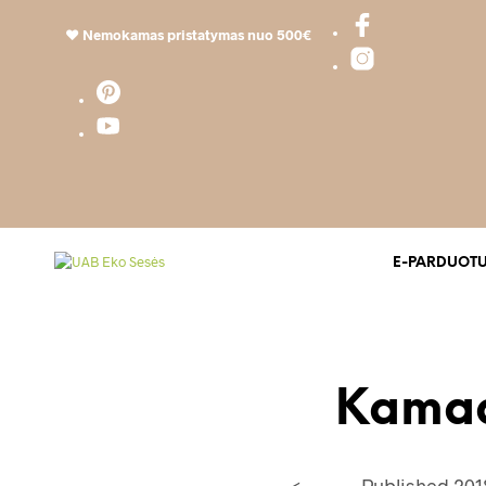
❤️
Nemokamas pristatymas nuo 500€
E-PARDUOT
Kamad
<
Published
201