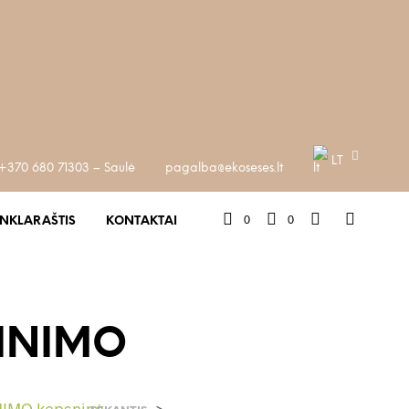
LT
+370 680 71303 – Saulė
pagalba@ekoseses.lt
0
0
INKLARAŠTIS
KONTAKTAI
MINIMO
IMO kepsninė
>