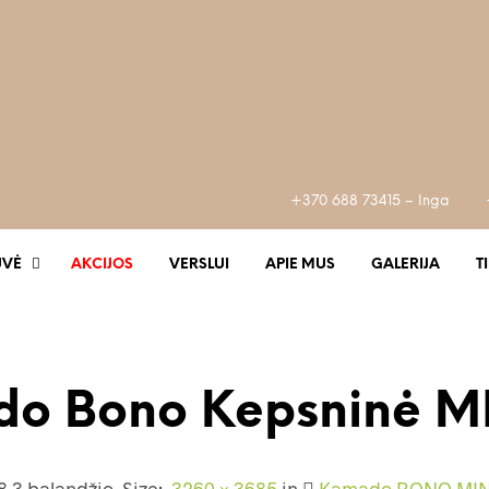
+370 688 73415 – Inga
UVĖ
AKCIJOS
VERSLUI
APIE MUS
GALERIJA
T
o Bono Kepsninė 
8 3 balandžio
. Size:
3260 × 3685
in
Kamado BONO MIN