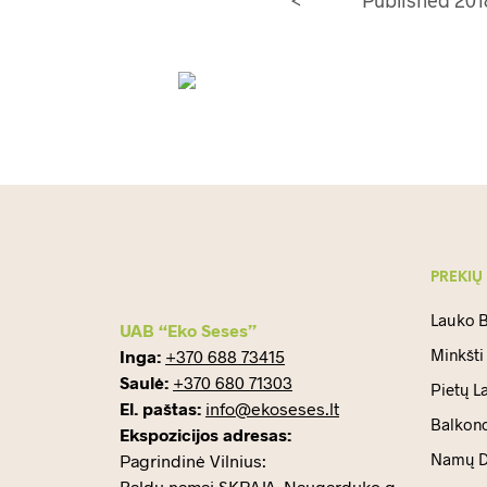
PREKIŲ
Lauko B
UAB “Eko Seses”
Minkšti
Inga:
+370 688 73415
Saulė:
+370 680 71303
Pietų L
El. paštas:
info@ekoseses.lt
Balkono
Ekspozicijos adresas:
Namų D
Pagrindinė Vilnius:
Baldų namai SKRAJA, Naugarduko g.