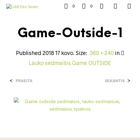
0
0
Game-Outside-1
Published
2018 17 kovo
. Size:
360 × 240
in
Lauko sėdmaišis Game OUTSIDE
<
>
PRAEITA
SEKANTIS