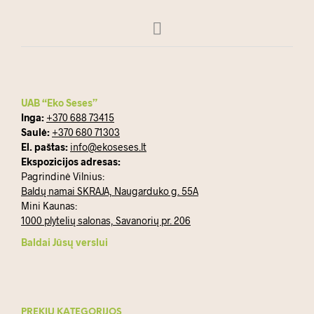
UAB “Eko Seses”
Inga:
+370 688 73415
Saulė:
+370 680 71303
El. paštas:
info@ekoseses.lt
Ekspozicijos adresas:
Pagrindinė Vilnius:
Baldų namai SKRAJA, Naugarduko g. 55A
Mini Kaunas:
1000 plytelių salonas, Savanorių pr. 206
Baldai Jūsų verslui
PREKIŲ KATEGORIJOS