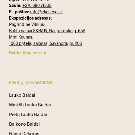
Saulė:
+370 680 71303
El. paštas:
info@ekoseses.lt
Ekspozicijos adresas:
Pagrindinė Vilnius:
Baldų namai SKRAJA, Naugarduko g. 55A
Mini Kaunas:
1000 plytelių salonas, Savanorių pr. 206
Baldai Jūsų verslui
PREKIŲ KATEGORIJOS
Lauko Baldai
Minkšti Lauko Baldai
Pietų Lauko Baldai
Balkono Baldai
Namų Dekoras