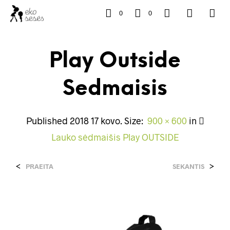
0
0
Play Outside
Sedmaisis
Published
2018 17 kovo
. Size:
900 × 600
in
Lauko sėdmaišis Play OUTSIDE
<
>
PRAEITA
SEKANTIS