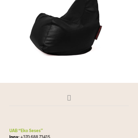
UAB “Eko Seses”
Inga:
+370 688 73415