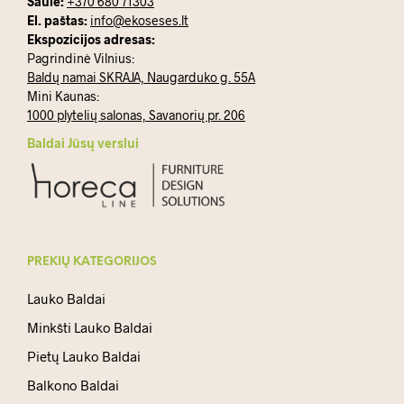
Saulė:
+370 680 71303
El. paštas:
info@ekoseses.lt
Ekspozicijos adresas:
Pagrindinė Vilnius:
Baldų namai SKRAJA, Naugarduko g. 55A
Mini Kaunas:
1000 plytelių salonas, Savanorių pr. 206
Baldai Jūsų verslui
PREKIŲ KATEGORIJOS
Lauko Baldai
Minkšti Lauko Baldai
Pietų Lauko Baldai
Balkono Baldai