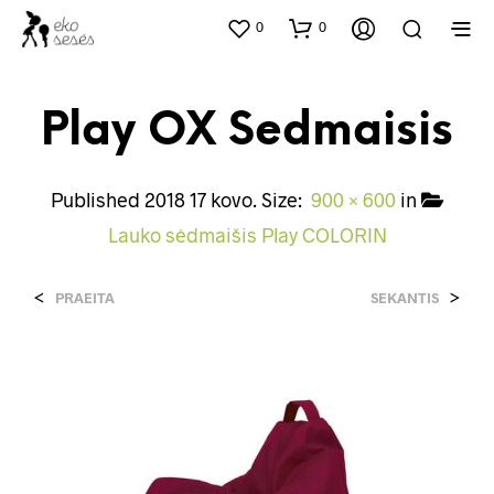
0
0
Play OX Sedmaisis
Published
2018 17 kovo
. Size:
900 × 600
in
Lauko sėdmaišis Play COLORIN
<
>
PRAEITA
SEKANTIS