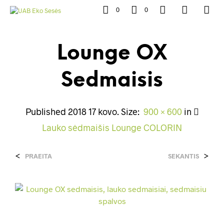
0
0
Lounge OX
Sedmaisis
Published
2018 17 kovo
. Size:
900 × 600
in
Lauko sėdmaišis Lounge COLORIN
<
>
PRAEITA
SEKANTIS