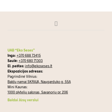
UAB “Eko Seses”
Inga:
+370 688 73415
Saulė:
+370 680 71303
El. paštas:
info@ekoseses.lt
Ekspozicijos adresas:
Pagrindinė Vilnius:
Baldų namai SKRAJA, Naugarduko g. 55A
Mini Kaunas:
1000 plytelių salonas, Savanorių pr. 206
Baldai Jūsų verslui