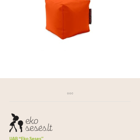
UAB “Eko Seses”