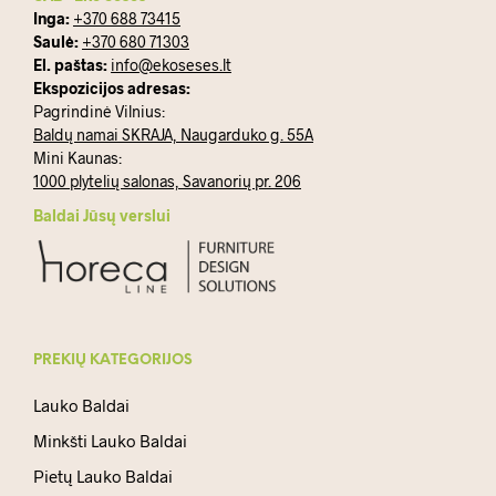
Inga:
+370 688 73415
Saulė:
+370 680 71303
El. paštas:
info@ekoseses.lt
Ekspozicijos adresas:
Pagrindinė Vilnius:
Baldų namai SKRAJA, Naugarduko g. 55A
Mini Kaunas:
1000 plytelių salonas, Savanorių pr. 206
Baldai Jūsų verslui
PREKIŲ KATEGORIJOS
Lauko Baldai
Minkšti Lauko Baldai
Pietų Lauko Baldai