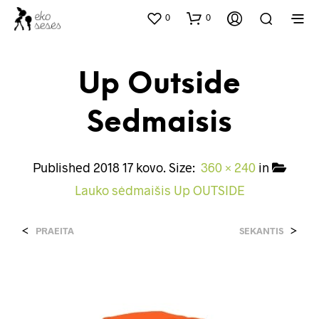
0
0
Up Outside
Sedmaisis
Published
2018 17 kovo
. Size:
360 × 240
in
Lauko sėdmaišis Up OUTSIDE
<
>
PRAEITA
SEKANTIS