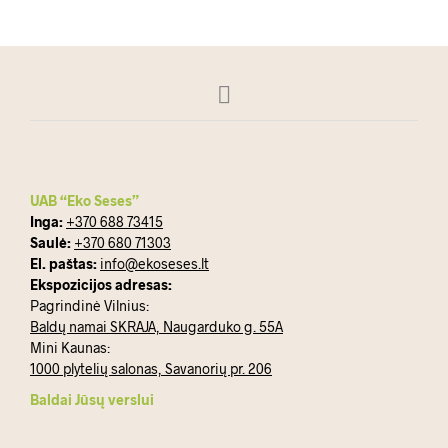
UAB “Eko Seses”
Inga:
+370 688 73415
Saulė:
+370 680 71303
El. paštas:
info@ekoseses.lt
Ekspozicijos adresas:
Pagrindinė Vilnius:
Baldų namai SKRAJA, Naugarduko g. 55A
Mini Kaunas:
1000 plytelių salonas, Savanorių pr. 206
Baldai Jūsų verslui