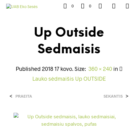
0
0
Up Outside
Sedmaisis
Published
2018 17 kovo
. Size:
360 × 240
in
Lauko sėdmaišis Up OUTSIDE
<
>
PRAEITA
SEKANTIS