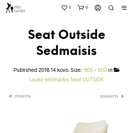
0
0
Seat Outside
Sedmaisis
Published
2018 14 kovo
. Size:
900 × 600
in
Lauko sėdmaišis Seat OUTSIDE
<
>
PRAEITA
SEKANTIS