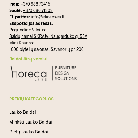
Inga:
+370 688 73415
Saulė:
+370 680 71303
El. paštas:
info@ekoseses.lt
Ekspozicijos adresas:
Pagrindinė Vilnius:
Baldų namai SKRAJA, Naugarduko g. 55A
Mini Kaunas:
1000 plytelių salonas, Savanorių pr. 206
Baldai Jūsų verslui
PREKIŲ KATEGORIJOS
Lauko Baldai
Minkšti Lauko Baldai
Pietų Lauko Baldai