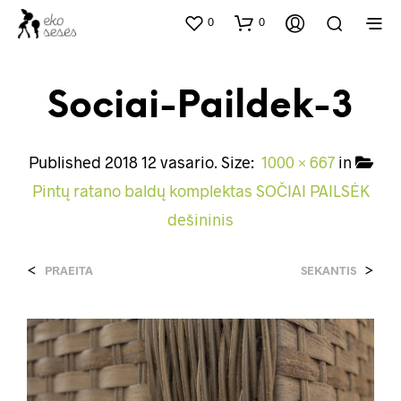
0
0
Sociai-Paildek-3
Published
2018 12 vasario
. Size:
1000 × 667
in
Pintų ratano baldų komplektas SOČIAI PAILSĖK
dešininis
<
>
PRAEITA
SEKANTIS