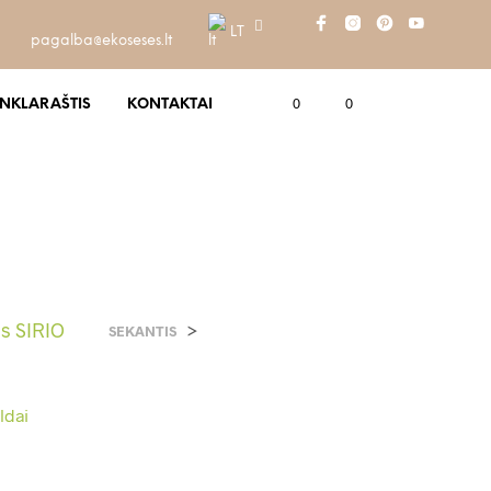
LT
pagalba@ekoseses.lt
0
0
INKLARAŠTIS
KONTAKTAI
as SIRIO
>
SEKANTIS