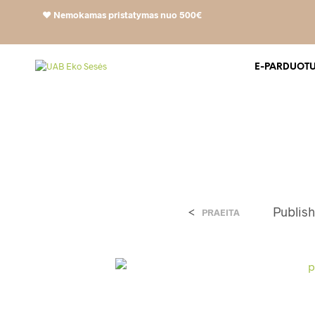
❤️
Nemokamas pristatymas nuo 500€
E-PARDUOT
<
Publis
PRAEITA