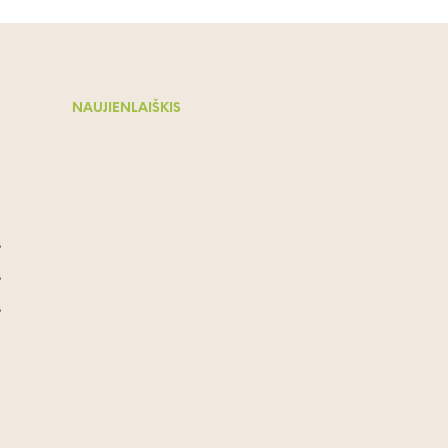
NAUJIENLAIŠKIS
s
s
s