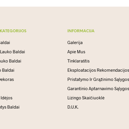
 KATEGORIJOS
INFORMACIJA
aldai
Galerija
 Lauko Baldai
Apie Mus
auko Baldai
Tinklaraštis
 Baldai
Eksploatacijos Rekomendacijo
ekoras
Pristatymo Ir Grąžinimo Sąlygo
Garantinio Aptarnavimo Sąlygo
Idėjos
Lizingo Skaičiuoklė
ntys Baldai
D.U.K.