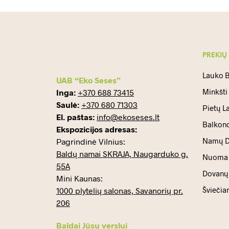
PREKIŲ
Lauko B
UAB “Eko Seses”
Minkšti
Inga:
+370 688 73415
Saulė:
+370 680 71303
Pietų L
El. paštas:
info@ekoseses.lt
Balkono
Ekspozicijos adresas:
Namų D
Pagrindinė Vilnius:
Baldų namai SKRAJA, Naugarduko g.
Nuoma
55A
Dovanų 
Mini Kaunas:
Šviečia
1000 plytelių salonas, Savanorių pr.
206
Baldai Jūsų verslui