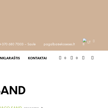
LT
+370 680 71303 – Saulė
pagalba@ekoseses.lt
0
0
INKLARAŠTIS
KONTAKTAI
SAND
ONACO SAND
>