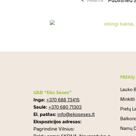
PRAEITA
PREKIŲ
Lauko B
UAB “Eko Seses”
Minkšti
Inga:
+370 688 73415
Saulė:
+370 680 71303
Pietų L
El. paštas:
info@ekoseses.lt
Balkono
Ekspozicijos adresas:
Namų D
Pagrindinė Vilnius:
Baldų namai SKRAJA, Naugarduko g.