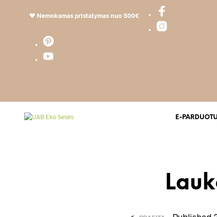
❤️
Nemokamas pristatymas nuo 500€
E-PARDUOT
Lau
<
Published