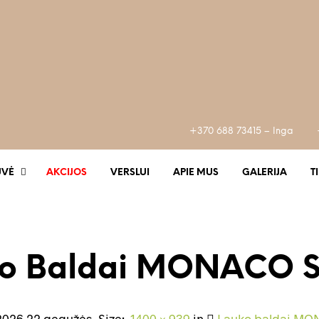
+370 688 73415 – Inga
UVĖ
AKCIJOS
VERSLUI
APIE MUS
GALERIJA
T
ko Baldai MONACO 
2026 22 gegužės
. Size:
1400 × 939
in
Lauko baldai M