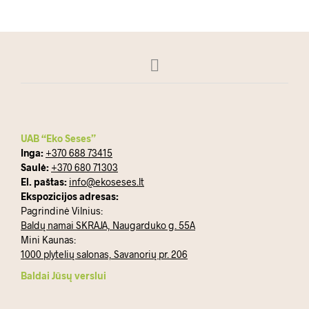
UAB “Eko Seses”
Inga:
+370 688 73415
Saulė:
+370 680 71303
El. paštas:
info@ekoseses.lt
Ekspozicijos adresas:
Pagrindinė Vilnius:
Baldų namai SKRAJA, Naugarduko g. 55A
Mini Kaunas:
1000 plytelių salonas, Savanorių pr. 206
Baldai Jūsų verslui