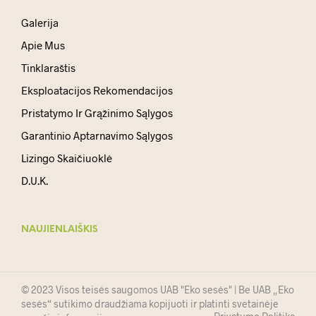
Galerija
Apie Mus
Tinklaraštis
Eksploatacijos Rekomendacijos
Pristatymo Ir Grąžinimo Sąlygos
Garantinio Aptarnavimo Sąlygos
Lizingo Skaičiuoklė
D.U.K.
NAUJIENLAIŠKIS
© 2023 Visos teisės saugomos UAB "Eko sesės" | Be UAB „Eko
sesės“ sutikimo draudžiama kopijuoti ir platinti svetainėje