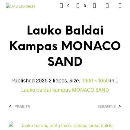
0
0
Lauko Baldai
Kampas MONACO
SAND
Published
2025 2 liepos
. Size:
1400 × 1050
in
Lauko baldai kampas MONACO SAND
<
>
PRAEITA
SEKANTIS