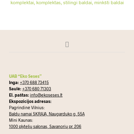
UAB “Eko Seses”
Inga:
+370 688 73415
Saulė:
+370 680 71303
El. paštas:
info@ekoseses.lt
Ekspozicijos adresas:
Pagrindinė Vilnius:
Baldų namai SKRAJA, Naugarduko g. 55A
Mini Kaunas:
1000 plytelių salonas, Savanorių pr. 206