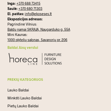
Inga:
+370 688 73415
Saulė:
+370 680 71303
El. paštas:
info@ekoseses.lt
Ekspozicijos adresas:
Pagrindinė Vilnius:
Baldų namai SKRAJA, Naugarduko g. 55A
Mini Kaunas:
1000 plytelių salonas, Savanorių pr. 206
Baldai Jūsų verslui
PREKIŲ KATEGORIJOS
Lauko Baldai
Minkšti Lauko Baldai
Pietų Lauko Baldai