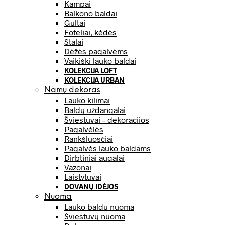
Kampai
Balkono baldai
Gultai
Foteliai, kėdės
Stalai
Dėžės pagalvėms
Vaikiški lauko baldai
KOLEKCIJA LOFT
KOLEKCIJA URBAN
Namų dekoras
Lauko kilimai
Baldų uždangalai
Šviestuvai – dekoracijos
Pagalvėlės
Rankšluosčiai
Pagalvės lauko baldams
Dirbtiniai augalai
Vazonai
Laistytuvai
DOVANŲ IDĖJOS
Nuoma
Lauko baldų nuoma
Šviestuvų nuoma