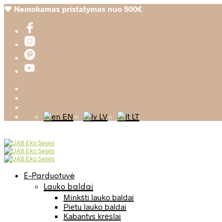
❤️
Nemokamas pristatymas nuo 500€
EN
LV
LT
E-Parduotuvė
Lauko baldai
Minkšti lauko baldai
Pietų lauko baldai
Kabantys krėslai