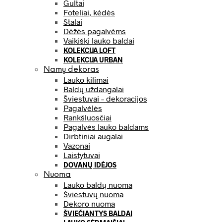
Gultai
Foteliai, kėdės
Stalai
Dėžės pagalvėms
Vaikiški lauko baldai
KOLEKCIJA LOFT
KOLEKCIJA URBAN
Namų dekoras
Lauko kilimai
Baldų uždangalai
Šviestuvai – dekoracijos
Pagalvėlės
Rankšluosčiai
Pagalvės lauko baldams
Dirbtiniai augalai
Vazonai
Laistytuvai
DOVANŲ IDĖJOS
Nuoma
Lauko baldų nuoma
Šviestuvų nuoma
Dekoro nuoma
ŠVIEČIANTYS BALDAI