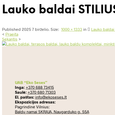
Lauko baldai STILIU
Published
2025 7 birželio
. Size:
1000 × 1333
in
Lauko baldai
<
Praeita
Sekantis
>
UAB “Eko Seses”
Inga:
+370 688 73415
Saulė:
+370 680 71303
El. paštas:
info@ekoseses.lt
Ekspozicijos adresas:
Pagrindinė Vilnius:
Baldų namai SKRAJA, Naugarduko g. 55A