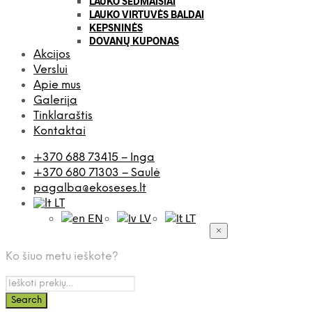
LAUKO SĖDMAIŠIAI
LAUKO VIRTUVĖS BALDAI
KEPSNINĖS
DOVANŲ KUPONAS
Akcijos
Verslui
Apie mus
Galerija
Tinklaraštis
Kontaktai
+370 688 73415 – Inga
+370 680 71303 – Saulė
pagalba@ekoseses.lt
LT
EN
LV
LT
×
Ko šiuo metu ieškote?