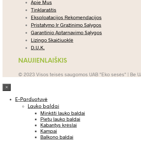
Apie Mus
Tinklaraštis
Eksploatacijos Rekomendacijos
Pristatymo Ir Grąžinimo Sąlygos
Garantinio Aptarnavimo Sąlygos
Lizingo Skaičiuoklė
D.U.K.
NAUJIENLAIŠKIS
© 2023 Visos teisės saugomos UAB "Eko sesės" | Be UAB
×
E-Parduotuvė
Lauko baldai
Minkšti lauko baldai
Pietų lauko baldai
Kabantys krėslai
Kampai
Balkono baldai