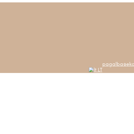
pagalba@ekos
LT