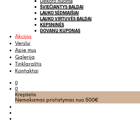
Dekoro nuoma
ŠVIEČIANTYS BALDAI
LAUKO SĖDMAIŠIAI
LAUKO VIRTUVĖS BALDAI
KEPSNINĖS
DOVANŲ KUPONAS
Akcijos
Verslui
Apie mus
Galerija
Tinklaraštis
Kontaktai
0
0
Krepšelis
Nemokamas pristatymas nuo 500€