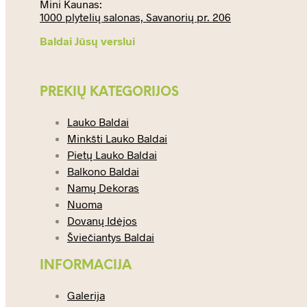
Mini Kaunas:
1000 plytelių salonas, Savanorių pr. 206
Baldai Jūsų verslui
PREKIŲ KATEGORIJOS
Lauko Baldai
Minkšti Lauko Baldai
Pietų Lauko Baldai
Balkono Baldai
Namų Dekoras
Nuoma
Dovanų Idėjos
Šviečiantys Baldai
INFORMACIJA
Galerija