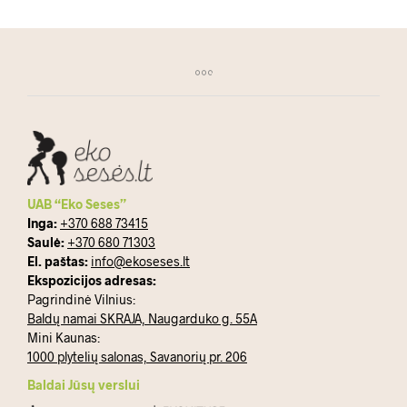
UAB “Eko Seses”
Inga:
+370 688 73415
Saulė:
+370 680 71303
El. paštas:
info@ekoseses.lt
Ekspozicijos adresas:
Pagrindinė Vilnius:
Baldų namai SKRAJA, Naugarduko g. 55A
Mini Kaunas:
1000 plytelių salonas, Savanorių pr. 206
Baldai Jūsų verslui