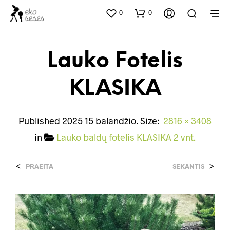
0
0
Lauko Fotelis
KLASIKA
Published
2025 15 balandžio
. Size:
2816 × 3408
in
Lauko baldų fotelis KLASIKA 2 vnt.
<
>
PRAEITA
SEKANTIS