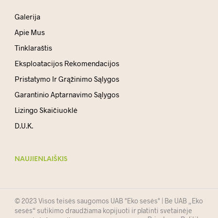
Galerija
Apie Mus
Tinklaraštis
Eksploatacijos Rekomendacijos
Pristatymo Ir Grąžinimo Sąlygos
Garantinio Aptarnavimo Sąlygos
Lizingo Skaičiuoklė
D.U.K.
NAUJIENLAIŠKIS
© 2023 Visos teisės saugomos UAB "Eko sesės" | Be UAB „Eko
sesės“ sutikimo draudžiama kopijuoti ir platinti svetainėje