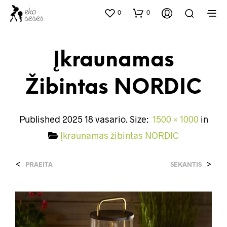
0
0
Įkraunamas
Žibintas NORDIC
Published
2025 18 vasario
. Size:
1500 × 1000
in
Įkraunamas žibintas NORDIC
<
>
PRAEITA
SEKANTIS