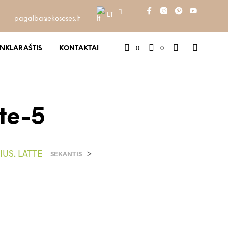
LT
pagalba@ekoseses.lt
0
0
INKLARAŠTIS
KONTAKTAI
te-5
LIUS. LATTE
>
SEKANTIS