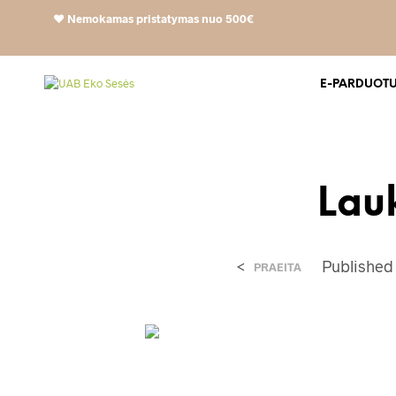
❤️
Nemokamas pristatymas nuo 500€
E-PARDUOT
Lau
<
Publishe
PRAEITA