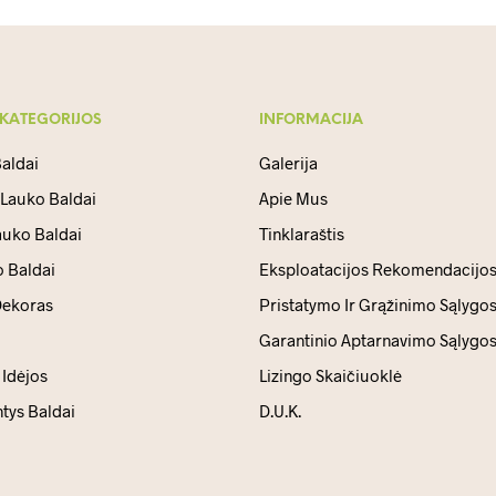
 KATEGORIJOS
INFORMACIJA
aldai
Galerija
 Lauko Baldai
Apie Mus
auko Baldai
Tinklaraštis
 Baldai
Eksploatacijos Rekomendacijo
ekoras
Pristatymo Ir Grąžinimo Sąlygo
Garantinio Aptarnavimo Sąlygo
Idėjos
Lizingo Skaičiuoklė
ntys Baldai
D.U.K.