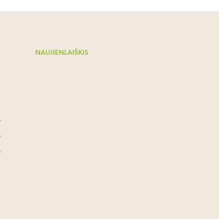
NAUJIENLAIŠKIS
s
s
s