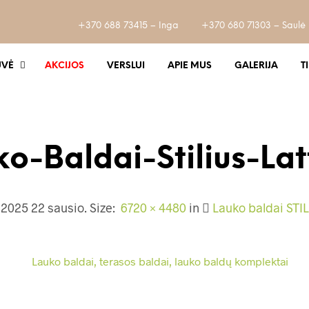
+370 688 73415 – Inga
+370 680 71303 – Saulė
UVĖ
AKCIJOS
VERSLUI
APIE MUS
GALERIJA
T
ko-Baldai-Stilius-Lat
d
2025 22 sausio
. Size:
6720 × 4480
in
Lauko baldai STI