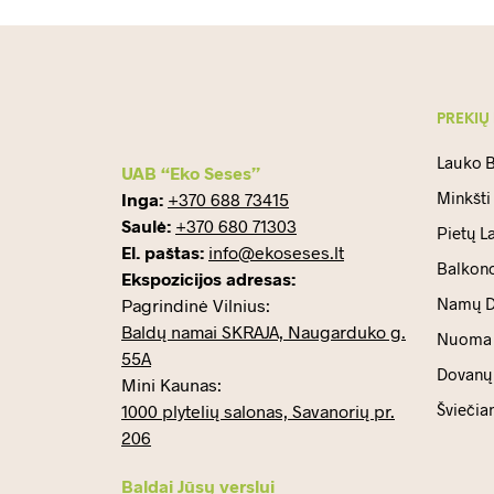
PREKIŲ
Lauko B
UAB “Eko Seses”
Minkšti
Inga:
+370 688 73415
Saulė:
+370 680 71303
Pietų L
El. paštas:
info@ekoseses.lt
Balkono
Ekspozicijos adresas:
Namų D
Pagrindinė Vilnius:
Baldų namai SKRAJA, Naugarduko g.
Nuoma
55A
Dovanų 
Mini Kaunas:
Šviečia
1000 plytelių salonas, Savanorių pr.
206
Baldai Jūsų verslui