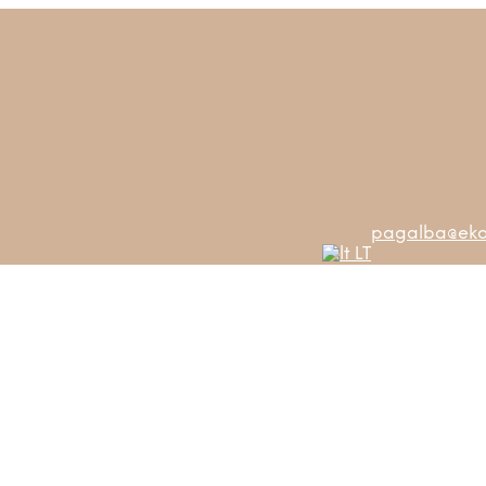
pagalba@ekos
LT