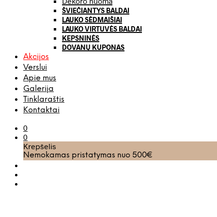
Dekoro nuoma
ŠVIEČIANTYS BALDAI
LAUKO SĖDMAIŠIAI
LAUKO VIRTUVĖS BALDAI
KEPSNINĖS
DOVANŲ KUPONAS
Akcijos
Verslui
Apie mus
Galerija
Tinklaraštis
Kontaktai
0
0
Krepšelis
Nemokamas pristatymas nuo 500€