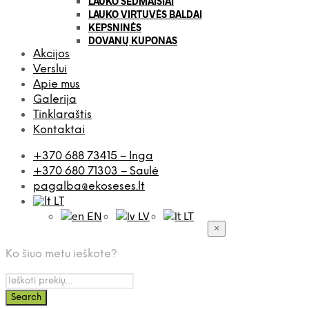
LAUKO SĖDMAIŠIAI
LAUKO VIRTUVĖS BALDAI
KEPSNINĖS
DOVANŲ KUPONAS
Akcijos
Verslui
Apie mus
Galerija
Tinklaraštis
Kontaktai
+370 688 73415 – Inga
+370 680 71303 – Saulė
pagalba@ekoseses.lt
LT
EN
LV
LT
×
Ko šiuo metu ieškote?