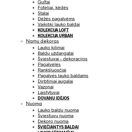
Gultai
Foteliai, kėdės
Stalai
Dėžės pagalvėms
Vaikiški lauko baldai
KOLEKCIJA LOFT
KOLEKCIJA URBAN
Namų dekoras
Lauko kilimai
Baldų uždangalai
Šviestuvai – dekoracijos
Pagalvėlės
Rankšluosčiai
Pagalvės lauko baldams
Dirbtiniai augalai
Vazonai
Laistytuvai
DOVANŲ IDĖJOS
Nuoma
Lauko baldų nuoma
Šviestuvų nuoma
Dekoro nuoma
ŠVIEČIANTYS BALDAI