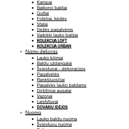
Kampai
Balkono baldai
Gultai
Foteliai, kėdės
Stalai
Dėžės pagalvėms
Vaikiški lauko baldai
KOLEKCIJA LOFT
KOLEKCIJA URBAN
Namų dekoras
Lauko kilimai
Baldų uždangalai
Šviestuvai – dekoracijos
Pagalvėlės
Rankšluosčiai
Pagalvės lauko baldams
Dirbtiniai augalai
Vazonai
Laistytuvai
DOVANŲ IDĖJOS
Nuoma
Lauko baldų nuoma
Šviestuvų nuoma