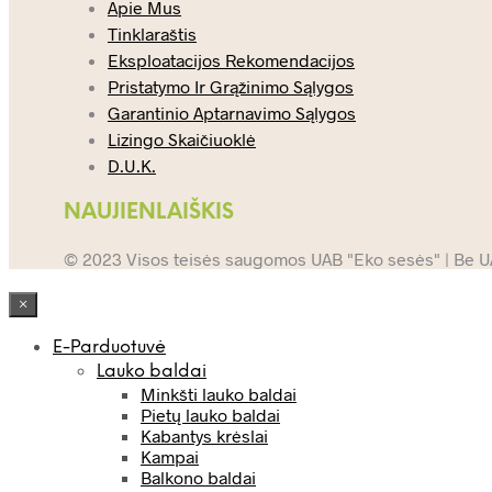
Apie Mus
Tinklaraštis
Eksploatacijos Rekomendacijos
Pristatymo Ir Grąžinimo Sąlygos
Garantinio Aptarnavimo Sąlygos
Lizingo Skaičiuoklė
D.U.K.
NAUJIENLAIŠKIS
© 2023 Visos teisės saugomos UAB "Eko sesės" | Be UAB
×
E-Parduotuvė
Lauko baldai
Minkšti lauko baldai
Pietų lauko baldai
Kabantys krėslai
Kampai
Balkono baldai