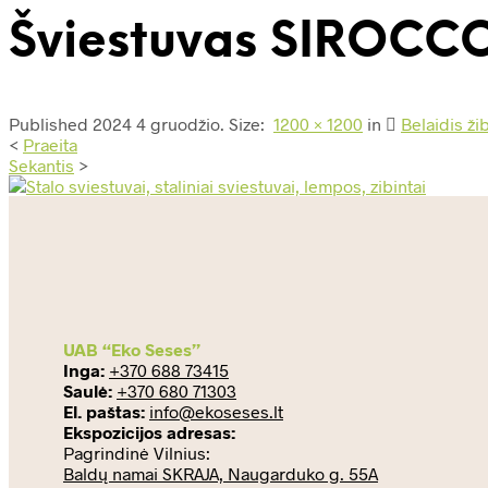
Šviestuvas SIROCC
Published
2024 4 gruodžio
. Size:
1200 × 1200
in
Belaidis ž
<
Praeita
Sekantis
>
UAB “Eko Seses”
Inga:
+370 688 73415
Saulė:
+370 680 71303
El. paštas:
info@ekoseses.lt
Ekspozicijos adresas:
Pagrindinė Vilnius:
Baldų namai SKRAJA, Naugarduko g. 55A