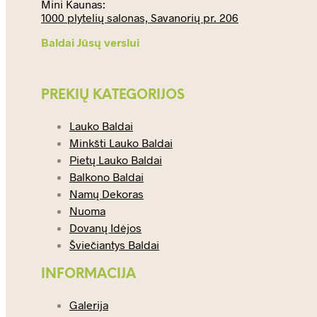
Mini Kaunas:
1000 plytelių salonas, Savanorių pr. 206
Baldai Jūsų verslui
PREKIŲ KATEGORIJOS
Lauko Baldai
Minkšti Lauko Baldai
Pietų Lauko Baldai
Balkono Baldai
Namų Dekoras
Nuoma
Dovanų Idėjos
Šviečiantys Baldai
INFORMACIJA
Galerija