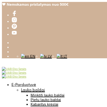
❤️
Nemokamas pristatymas nuo 500€
EN
LV
LT
E-Parduotuvė
Lauko baldai
Minkšti lauko baldai
Pietų lauko baldai
Kabantys krėslai