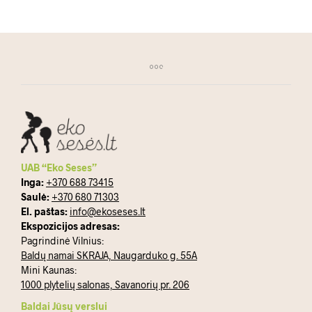
UAB “Eko Seses”
Inga:
+370 688 73415
Saulė:
+370 680 71303
El. paštas:
info@ekoseses.lt
Ekspozicijos adresas:
Pagrindinė Vilnius:
Baldų namai SKRAJA, Naugarduko g. 55A
Mini Kaunas:
1000 plytelių salonas, Savanorių pr. 206
Baldai Jūsų verslui