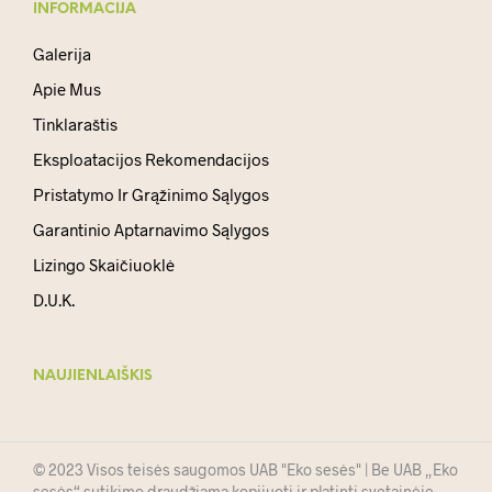
INFORMACIJA
Galerija
Apie Mus
Tinklaraštis
Eksploatacijos Rekomendacijos
Pristatymo Ir Grąžinimo Sąlygos
Garantinio Aptarnavimo Sąlygos
Lizingo Skaičiuoklė
D.U.K.
NAUJIENLAIŠKIS
© 2023 Visos teisės saugomos UAB "Eko sesės" | Be UAB „Eko
sesės“ sutikimo draudžiama kopijuoti ir platinti svetainėje