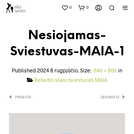
0
0
Nesiojamas-
Sviestuvas-MAIA-1
Published
2024 8 rugpjūčio
. Size:
640 × 800
in
Belaidis stalo šviestuvas MAIA
<
>
PRAEITA
SEKANTIS