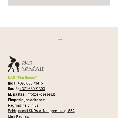
UAB “Eko Seses”
Inga:
+370 688 73415
Saulė:
+370 680 71303
El. paštas:
info@ekoseses.lt
Ekspozicijos adresas:
Pagrindinė Vilnius:
Baldų namai SKRAJA, Naugarduko g. 55A
Mini Kaunas: