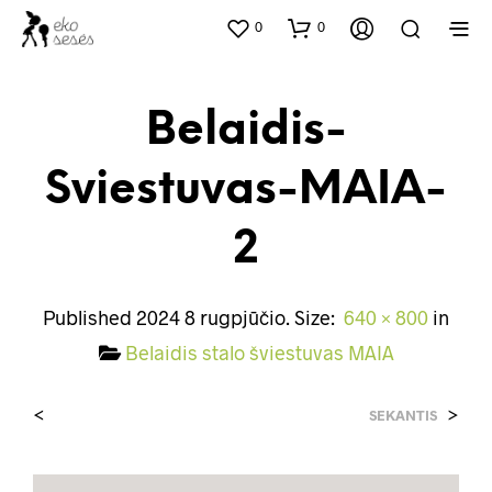
0
0
Belaidis-
Sviestuvas-MAIA-
2
Published
2024 8 rugpjūčio
. Size:
640 × 800
in
Belaidis stalo šviestuvas MAIA
<
>
SEKANTIS