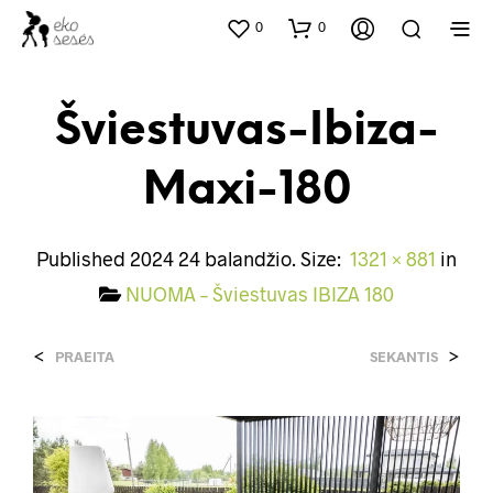
0
0
Šviestuvas-Ibiza-
Maxi-180
Published
2024 24 balandžio
. Size:
1321 × 881
in
NUOMA – Šviestuvas IBIZA 180
<
>
PRAEITA
SEKANTIS