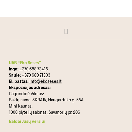
UAB “Eko Seses”
Inga:
+370 688 73415
Saulė:
+370 680 71303
El. paštas:
info@ekoseses.lt
Ekspozicijos adresas:
Pagrindinė Vilnius:
Baldų namai SKRAJA, Naugarduko g. 55A
Mini Kaunas:
1000 plytelių salonas, Savanorių pr. 206
Baldai Jūsų verslui