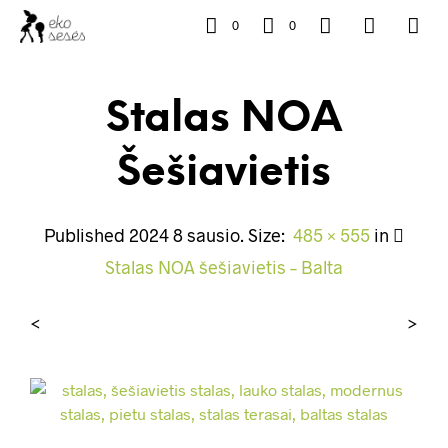
0
0
Stalas NOA
Šešiavietis
Published
2024 8 sausio
. Size:
485 × 555
in
Stalas NOA šešiavietis – Balta
<
>