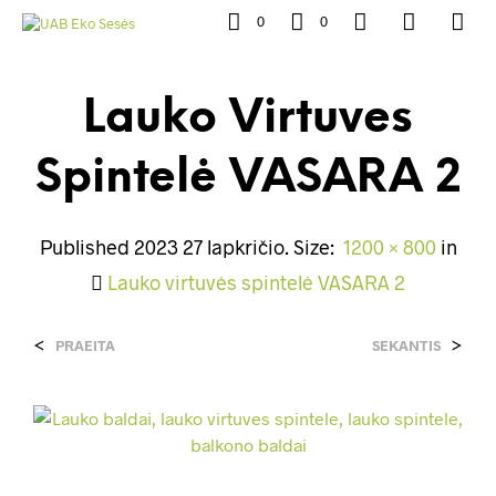
0
0
Lauko Virtuves
Spintelė VASARA 2
Published
2023 27 lapkričio
. Size:
1200 × 800
in
Lauko virtuvės spintelė VASARA 2
<
>
PRAEITA
SEKANTIS