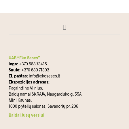
UAB “Eko Seses”
Inga:
+370 688 73415
Saulė:
+370 680 71303
El. paštas:
info@ekoseses.lt
Ekspozicijos adresas:
Pagrindinė Vilnius:
Baldų namai SKRAJA, Naugarduko g. 55A
Mini Kaunas:
1000 plytelių salonas, Savanorių pr. 206
Baldai Jūsų verslui