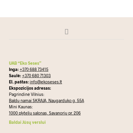
UAB “Eko Seses”
Inga:
+370 688 73415
Saulė:
+370 680 71303
El. paštas:
info@ekoseses.lt
Ekspozicijos adresas:
Pagrindinė Vilnius:
Baldų namai SKRAJA, Naugarduko g. 55A
Mini Kaunas:
1000 plytelių salonas, Savanorių pr. 206
Baldai Jūsų verslui