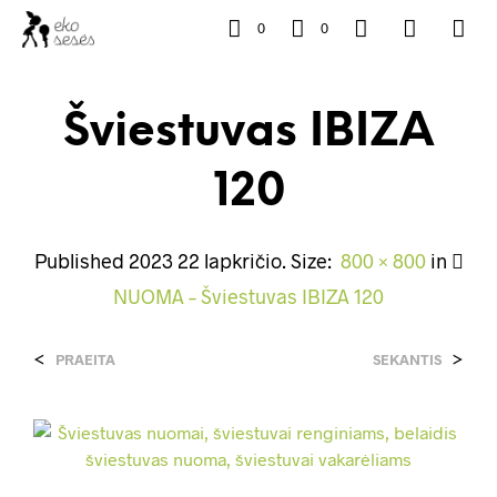
0
0
Šviestuvas IBIZA
120
Published
2023 22 lapkričio
. Size:
800 × 800
in
NUOMA – Šviestuvas IBIZA 120
<
>
PRAEITA
SEKANTIS