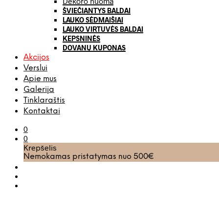
Dekoro nuoma
ŠVIEČIANTYS BALDAI
LAUKO SĖDMAIŠIAI
LAUKO VIRTUVĖS BALDAI
KEPSNINĖS
DOVANŲ KUPONAS
Akcijos
Verslui
Apie mus
Galerija
Tinklaraštis
Kontaktai
0
0
Krepšelis
Nemokamas pristatymas nuo 500€