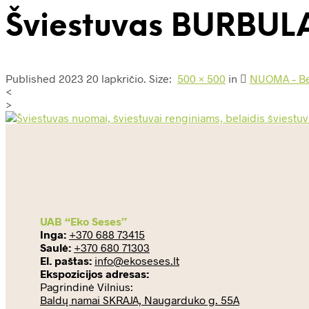
Šviestuvas BURBUL
Published
2023 20 lapkričio
. Size:
500 × 500
in
NUOMA – Be
<
>
UAB “Eko Seses”
Inga:
+370 688 73415
Saulė:
+370 680 71303
El. paštas:
info@ekoseses.lt
Ekspozicijos adresas:
Pagrindinė Vilnius:
Baldų namai SKRAJA, Naugarduko g. 55A