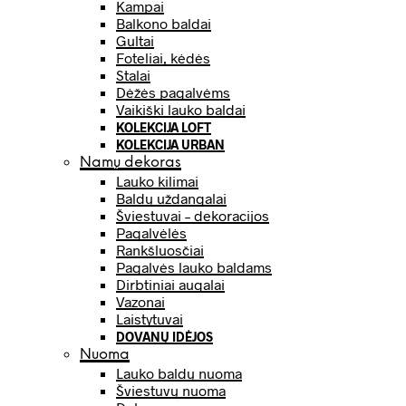
Kampai
Balkono baldai
Gultai
Foteliai, kėdės
Stalai
Dėžės pagalvėms
Vaikiški lauko baldai
KOLEKCIJA LOFT
KOLEKCIJA URBAN
Namų dekoras
Lauko kilimai
Baldų uždangalai
Šviestuvai – dekoracijos
Pagalvėlės
Rankšluosčiai
Pagalvės lauko baldams
Dirbtiniai augalai
Vazonai
Laistytuvai
DOVANŲ IDĖJOS
Nuoma
Lauko baldų nuoma
Šviestuvų nuoma