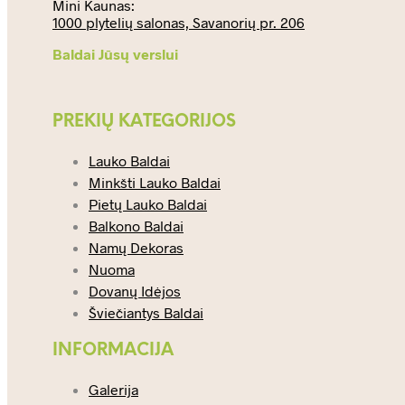
Mini Kaunas:
1000 plytelių salonas, Savanorių pr. 206
Baldai Jūsų verslui
PREKIŲ KATEGORIJOS
Lauko Baldai
Minkšti Lauko Baldai
Pietų Lauko Baldai
Balkono Baldai
Namų Dekoras
Nuoma
Dovanų Idėjos
Šviečiantys Baldai
INFORMACIJA
Galerija