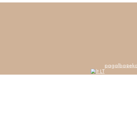
pagalba@ekos
LT