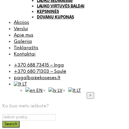
LAUKO SĖDMAIŠIAI
LAUKO VIRTUVĖS BALDAI
KEPSNINĖS
DOVANŲ KUPONAS
Akcijos
Verslui
Apie mus
Galerija
Tinklaraštis
Kontaktai
+370 688 73415 – Inga
+370 680 71303 – Saulė
pagalba@ekoseses.lt
LT
EN
LV
LT
×
Ko šiuo metu ieškote?