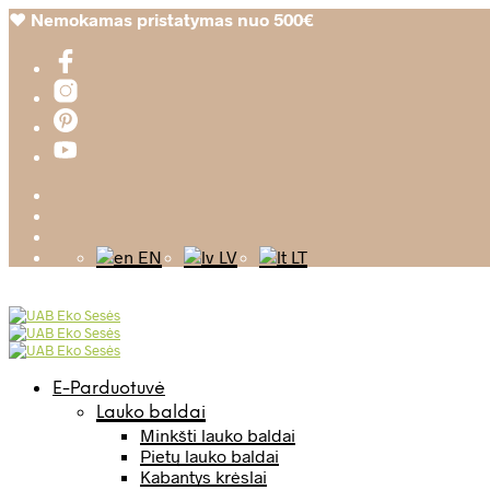
❤️
Nemokamas pristatymas nuo 500€
EN
LV
LT
E-Parduotuvė
Lauko baldai
Minkšti lauko baldai
Pietų lauko baldai
Kabantys krėslai