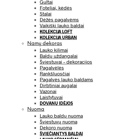
Gultai
Foteliai, kėdės
Stalai
Dėžės pagalvėms
Vaikiški lauko baldai
KOLEKCIJA LOFT
KOLEKCIJA URBAN
Namų dekoras
Lauko kilimai
Baldų uždangalai
Šviestuvai – dekoracijos
Pagalvėlės
Rankšluosčiai
Pagalvės lauko baldams
Dirbtiniai augalai
Vazonai
Laistytuvai
DOVANŲ IDĖJOS
Nuoma
Lauko baldų nuoma
Šviestuvų nuoma
Dekoro nuoma
ŠVIEČIANTYS BALDAI