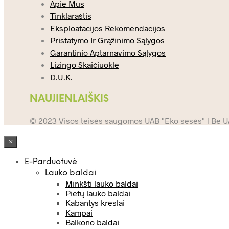
Apie Mus
Tinklaraštis
Eksploatacijos Rekomendacijos
Pristatymo Ir Grąžinimo Sąlygos
Garantinio Aptarnavimo Sąlygos
Lizingo Skaičiuoklė
D.U.K.
NAUJIENLAIŠKIS
© 2023 Visos teisės saugomos UAB "Eko sesės" | Be UAB
×
E-Parduotuvė
Lauko baldai
Minkšti lauko baldai
Pietų lauko baldai
Kabantys krėslai
Kampai
Balkono baldai