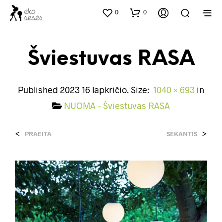
0
0
Šviestuvas RASA
Published
2023 16 lapkričio
. Size:
1040 × 693
in
NUOMA – Šviestuvas RASA
<
>
PRAEITA
SEKANTIS