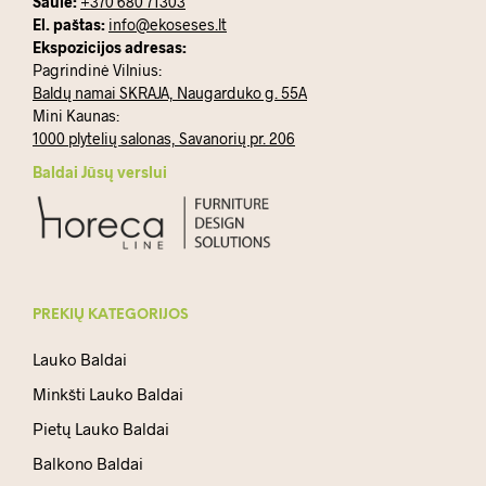
Saulė:
+370 680 71303
El. paštas:
info@ekoseses.lt
Ekspozicijos adresas:
Pagrindinė Vilnius:
Baldų namai SKRAJA, Naugarduko g. 55A
Mini Kaunas:
1000 plytelių salonas, Savanorių pr. 206
Baldai Jūsų verslui
PREKIŲ KATEGORIJOS
Lauko Baldai
Minkšti Lauko Baldai
Pietų Lauko Baldai
Balkono Baldai