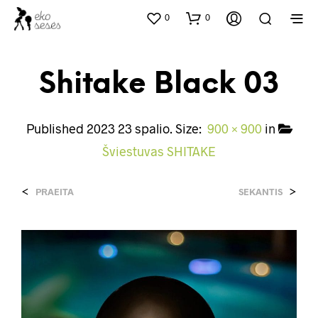
0
0
Shitake Black 03
Published
2023 23 spalio
. Size:
900 × 900
in
Šviestuvas SHITAKE
<
>
PRAEITA
SEKANTIS