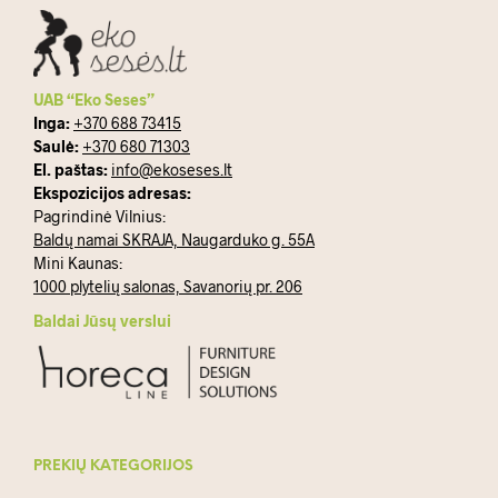
UAB “Eko Seses”
Inga:
+370 688 73415
Saulė:
+370 680 71303
El. paštas:
info@ekoseses.lt
Ekspozicijos adresas:
Pagrindinė Vilnius:
Baldų namai SKRAJA, Naugarduko g. 55A
Mini Kaunas:
1000 plytelių salonas, Savanorių pr. 206
Baldai Jūsų verslui
PREKIŲ KATEGORIJOS