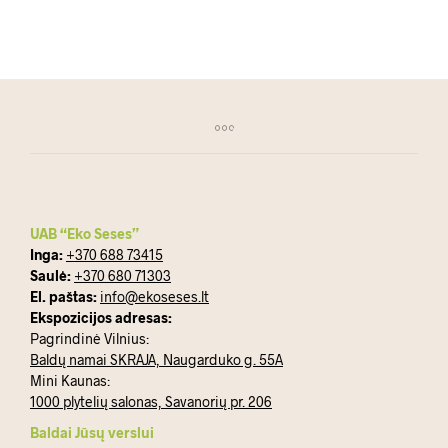
UAB “Eko Seses”
Inga:
+370 688 73415
Saulė:
+370 680 71303
El. paštas:
info@ekoseses.lt
Ekspozicijos adresas:
Pagrindinė Vilnius:
Baldų namai SKRAJA, Naugarduko g. 55A
Mini Kaunas:
1000 plytelių salonas, Savanorių pr. 206
Baldai Jūsų verslui