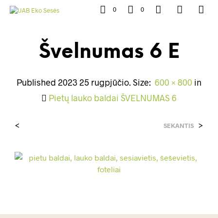
0
0
Švelnumas 6 E
Published
2023 25 rugpjūčio
. Size:
600 × 800
in
Pietų lauko baldai ŠVELNUMAS 6
<
>
SEKANTIS