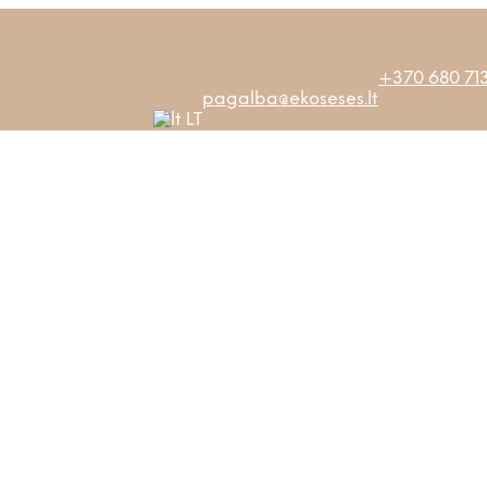
+370 680 713
pagalba@ekoseses.lt
LT