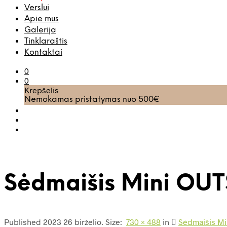
Verslui
Apie mus
Galerija
Tinklaraštis
Kontaktai
0
0
Krepšelis
Nemokamas pristatymas nuo 500€
Sėdmaišis Mini OUT
Published
2023 26 birželio
. Size:
730 × 488
in
Sėdmaišis M