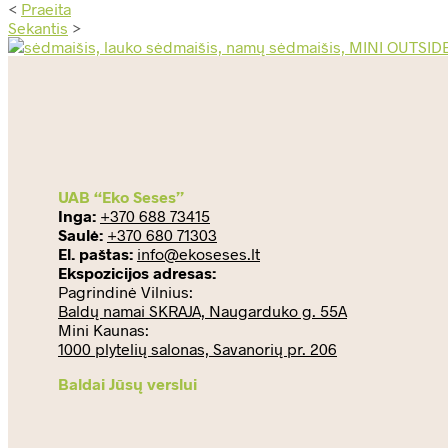
<
Praeita
Sekantis
>
UAB “Eko Seses”
Inga:
+370 688 73415
Saulė:
+370 680 71303
El. paštas:
info@ekoseses.lt
Ekspozicijos adresas:
Pagrindinė Vilnius:
Baldų namai SKRAJA, Naugarduko g. 55A
Mini Kaunas:
1000 plytelių salonas, Savanorių pr. 206
Baldai Jūsų verslui