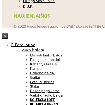
Lizingo Skaičiuoklė
D.U.K.
NAUJIENLAIŠKIS
© 2023 Visos teisės saugomos UAB "Eko sesės" | Be UAB
×
E-Parduotuvė
Lauko baldai
Minkšti lauko baldai
Pietų lauko baldai
Kabantys krėslai
Kampai
Balkono baldai
Gultai
Foteliai, kėdės
Stalai
Dėžės pagalvėms
Vaikiški lauko baldai
KOLEKCIJA LOFT
KOLEKCIJA URBAN