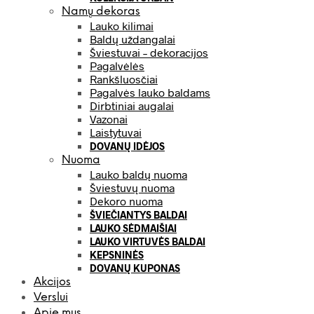
Namų dekoras
Lauko kilimai
Baldų uždangalai
Šviestuvai – dekoracijos
Pagalvėlės
Rankšluosčiai
Pagalvės lauko baldams
Dirbtiniai augalai
Vazonai
Laistytuvai
DOVANŲ IDĖJOS
Nuoma
Lauko baldų nuoma
Šviestuvų nuoma
Dekoro nuoma
ŠVIEČIANTYS BALDAI
LAUKO SĖDMAIŠIAI
LAUKO VIRTUVĖS BALDAI
KEPSNINĖS
DOVANŲ KUPONAS
Akcijos
Verslui
Apie mus