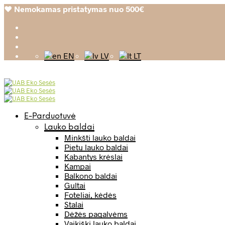
❤️
Nemokamas pristatymas nuo 500€
EN
LV
LT
E-Parduotuvė
Lauko baldai
Minkšti lauko baldai
Pietų lauko baldai
Kabantys krėslai
Kampai
Balkono baldai
Gultai
Foteliai, kėdės
Stalai
Dėžės pagalvėms
Vaikiški lauko baldai