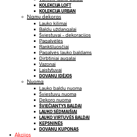
KOLEKCIJA LOFT
KOLEKCIJA URBAN
Namų dekoras
Lauko kilimai
Baldų uždangalai
Šviestuvai – dekoracijos
Pagalvėlės
Rankšluosčiai
Pagalvės lauko baldams
Dirbtiniai augalai
Vazonai
Laistytuvai
DOVANŲ IDĖJOS
Nuoma
Lauko baldų nuoma
Šviestuvų nuoma
Dekoro nuoma
ŠVIEČIANTYS BALDAI
LAUKO SĖDMAIŠIAI
LAUKO VIRTUVĖS BALDAI
KEPSNINĖS
DOVANŲ KUPONAS
Akcijos