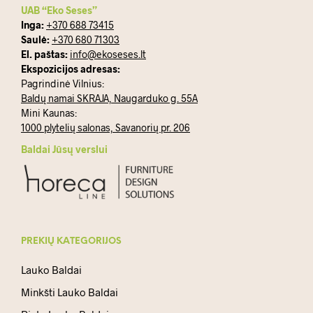
UAB “Eko Seses”
Inga:
+370 688 73415
Saulė:
+370 680 71303
El. paštas:
info@ekoseses.lt
Ekspozicijos adresas:
Pagrindinė Vilnius:
Baldų namai SKRAJA, Naugarduko g. 55A
Mini Kaunas:
1000 plytelių salonas, Savanorių pr. 206
Baldai Jūsų verslui
PREKIŲ KATEGORIJOS
Lauko Baldai
Minkšti Lauko Baldai