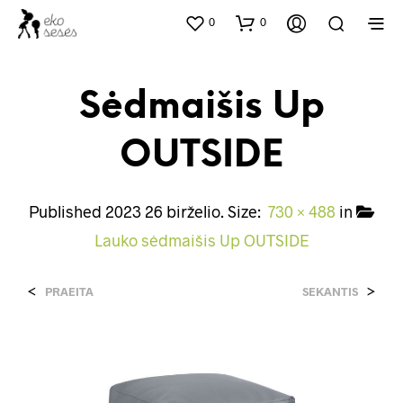
0
0
Sėdmaišis Up
OUTSIDE
Published
2023 26 birželio
. Size:
730 × 488
in
Lauko sėdmaišis Up OUTSIDE
<
>
PRAEITA
SEKANTIS