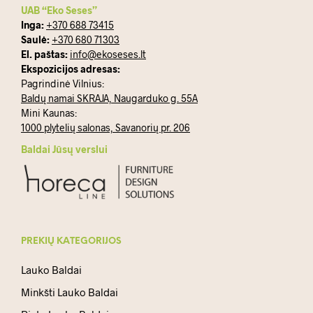
UAB “Eko Seses”
Inga:
+370 688 73415
Saulė:
+370 680 71303
El. paštas:
info@ekoseses.lt
Ekspozicijos adresas:
Pagrindinė Vilnius:
Baldų namai SKRAJA, Naugarduko g. 55A
Mini Kaunas:
1000 plytelių salonas, Savanorių pr. 206
Baldai Jūsų verslui
PREKIŲ KATEGORIJOS
Lauko Baldai
Minkšti Lauko Baldai