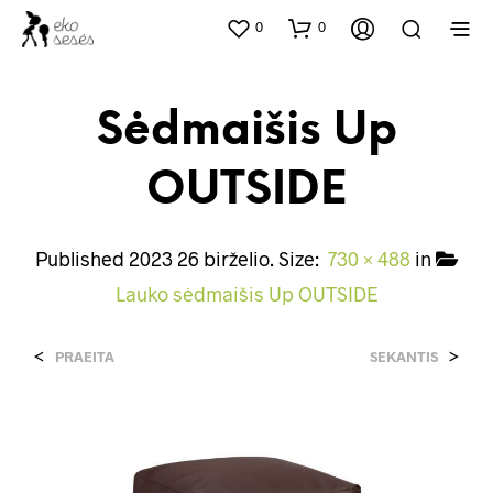
0
0
Sėdmaišis Up
OUTSIDE
Published
2023 26 birželio
. Size:
730 × 488
in
Lauko sėdmaišis Up OUTSIDE
<
>
PRAEITA
SEKANTIS