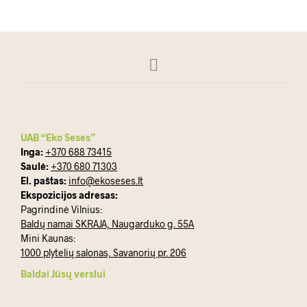
UAB “Eko Seses”
Inga:
+370 688 73415
Saulė:
+370 680 71303
El. paštas:
info@ekoseses.lt
Ekspozicijos adresas:
Pagrindinė Vilnius:
Baldų namai SKRAJA, Naugarduko g. 55A
Mini Kaunas:
1000 plytelių salonas, Savanorių pr. 206
Baldai Jūsų verslui