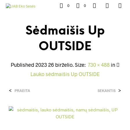
0
0
Sėdmaišis Up
OUTSIDE
Published
2023 26 birželio
. Size:
730 × 488
in
Lauko sėdmaišis Up OUTSIDE
<
>
PRAEITA
SEKANTIS