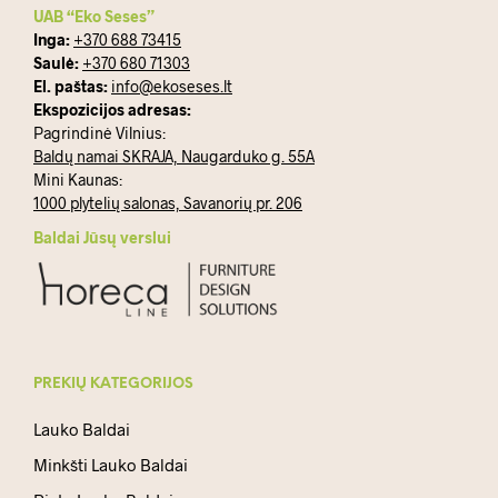
UAB “Eko Seses”
Inga:
+370 688 73415
Saulė:
+370 680 71303
El. paštas:
info@ekoseses.lt
Ekspozicijos adresas:
Pagrindinė Vilnius:
Baldų namai SKRAJA, Naugarduko g. 55A
Mini Kaunas:
1000 plytelių salonas, Savanorių pr. 206
Baldai Jūsų verslui
PREKIŲ KATEGORIJOS
Lauko Baldai
Minkšti Lauko Baldai