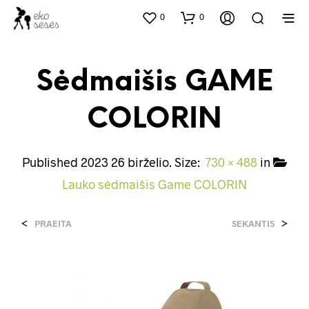
0
0
Sėdmaišis GAME
COLORIN
Published
2023 26 birželio
. Size:
730 × 488
in
Lauko sėdmaišis Game COLORIN
<
>
PRAEITA
SEKANTIS