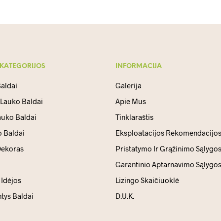
 KATEGORIJOS
INFORMACIJA
aldai
Galerija
 Lauko Baldai
Apie Mus
auko Baldai
Tinklaraštis
 Baldai
Eksploatacijos Rekomendacijo
ekoras
Pristatymo Ir Grąžinimo Sąlygo
Garantinio Aptarnavimo Sąlygo
Idėjos
Lizingo Skaičiuoklė
ntys Baldai
D.U.K.