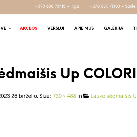
+370 688 73415 – Inga
+370 680 71303 – Saulė
UVĖ
AKCIJOS
VERSLUI
APIE MUS
GALERIJA
T
ėdmaišis Up COLOR
2023 26 birželio
. Size:
730 × 488
in
Lauko sėdmaišis 