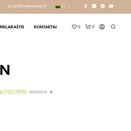
pagalba@ekoseses.lt
LT
0
0
INKLARAŠTIS
KONTAKTAI
IN
Up COLORIN
>
SEKANTIS
K
R
E
P
Š
E
L