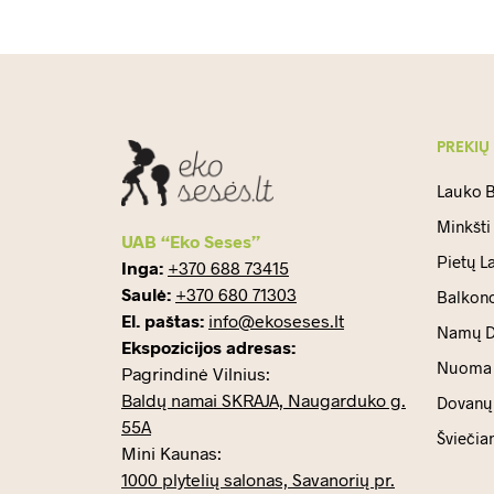
PREKIŲ
Lauko B
Minkšti
UAB “Eko Seses”
Pietų L
Inga:
+370 688 73415
Saulė:
+370 680 71303
Balkono
El. paštas:
info@ekoseses.lt
Namų D
Ekspozicijos adresas:
Nuoma
Pagrindinė Vilnius:
Baldų namai SKRAJA, Naugarduko g.
Dovanų 
55A
Šviečia
Mini Kaunas:
1000 plytelių salonas, Savanorių pr.