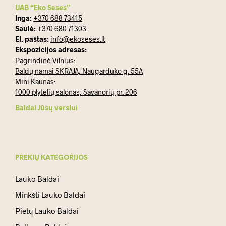
UAB “Eko Seses”
Inga:
+370 688 73415
Saulė:
+370 680 71303
El. paštas:
info@ekoseses.lt
Ekspozicijos adresas:
Pagrindinė Vilnius:
Baldų namai SKRAJA, Naugarduko g. 55A
Mini Kaunas:
1000 plytelių salonas, Savanorių pr. 206
Baldai Jūsų verslui
PREKIŲ KATEGORIJOS
Lauko Baldai
Minkšti Lauko Baldai
Pietų Lauko Baldai