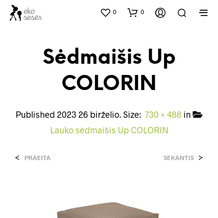
0
0
Sėdmaišis Up
COLORIN
Published
2023 26 birželio
. Size:
730 × 488
in
Lauko sėdmaišis Up COLORIN
<
>
PRAEITA
SEKANTIS